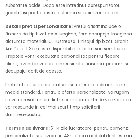
substante acide. Daca este intretinut corespunzator,
granitul isi poate pastra culoarea si luciul zeci de ani.
Detalii pret si personalizare:
Pretul afisat include o
finisare de tip bizot pe o lungime, fara decupaje. Imaginea
alaturata materialului, ilustreaza finisajul tip bizot. Granit
Aur Desert 3cm este disponibil si in lastra sau semilastra.
Treptele vor fi executate personalizat pentru fiecare
client, avand in vedere dimensiunile, finisarea, precum si
decupajul dorit de acesta.
Pretul afisat este orientativ si se refera la o dimensiune
medie standard. Pentru o oferta personalizata, va rugam
sa va adresati unuia dintre consilierii nostri de vanzari, care
vor raspunde in cel mai scurt timp solicitarii
dumneavoastra.
Termen de livrare:
5-14 zile lucratoare, pentru comenzi
personalizate sau livrare in 48h, daca modelul dorit este in