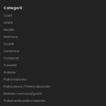
Categorii
Cuart
Granit
Neolith
Marmura
Cuartit
Ceramica
Compozit
Travertin
Ardezie
Piatra naturala
Piatra decor / Pietris decorativ
Mobilier marmura/granit
Tratamente piatra naturala