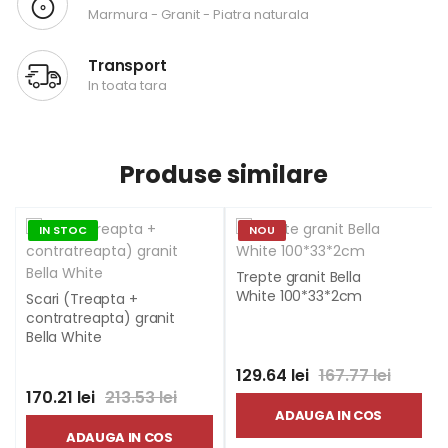
Marmura - Granit - Piatra naturala
Transport
In toata tara
Produse similare
IN STOC
NOU
Trepte granit Bella
White 100*33*2cm
Scari (Treapta +
contratreapta) granit
Bella White
129.64 lei
167.77 lei
170.21 lei
213.53 lei
ADAUGA IN COS
ADAUGA IN COS