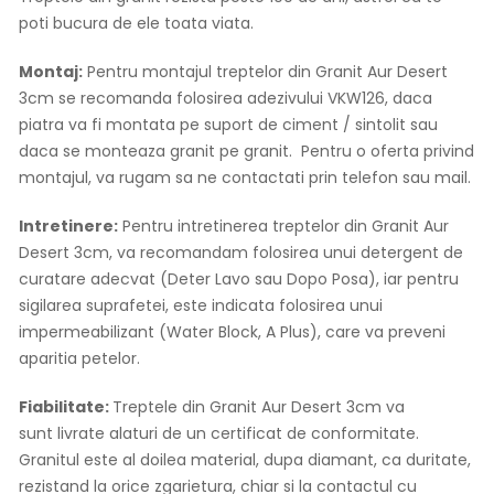
poti bucura de ele toata viata.
Montaj:
Pentru montajul treptelor din Granit Aur Desert
3cm se recomanda folosirea adezivului VKW126, daca
piatra va fi montata pe suport de ciment / sintolit sau
daca se monteaza granit pe granit. Pentru o oferta privind
montajul, va rugam sa ne contactati prin telefon sau mail.
Intretinere:
Pentru intretinerea treptelor din Granit Aur
Desert 3cm, va recomandam folosirea unui detergent de
curatare adecvat (Deter Lavo sau Dopo Posa), iar pentru
sigilarea suprafetei, este indicata folosirea unui
impermeabilizant (Water Block, A Plus), care va preveni
aparitia petelor.
Fiabilitate:
Treptele din Granit Aur Desert 3cm va
sunt livrate alaturi de un certificat de conformitate.
Granitul este al doilea material, dupa diamant, ca duritate,
rezistand la orice zgarietura, chiar si la contactul cu